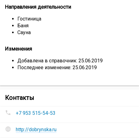
Направления деятельности
Гостиница
Баня
Сауна
Изменения
Добавлена в справочник: 25.06.2019
Последнее изменение: 25.06.2019
компании
Контакты
Гостевой
Номера
комплекс
+7 953 515-54-53
телефонов
«Добрынюшка»
Гостевой
Сайт
комплекс
http://dobrynska.ru
и
«Добрынюшка»
: