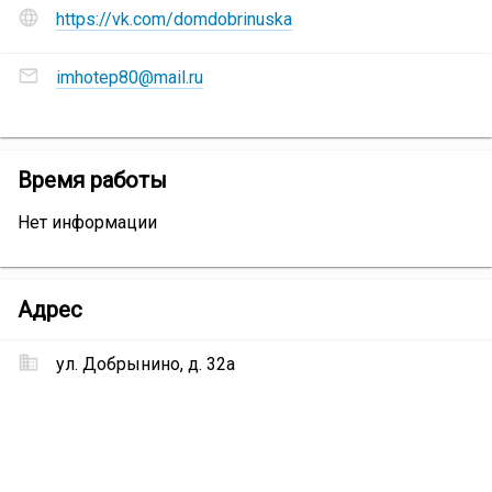
социальные
https://vk.com/domdobrinuska
сети
Гостевой
Адреса
комплекс
imhotep80@mail.ru
электронной
«Добрынюшка»
:
почты
Гостевой
комплекс
Гостевой
Время работы
«Добрынюшка»
:
комплекс
Нет информации
«Добрынюшка»
Гостевой
Адрес
комплекс
«Добрынюшка»
ул. Добрынино, д. 32а
Местоположение
Гостевой
комплекс
«Добрынюшка»