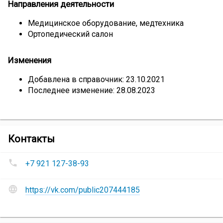
Направления деятельности
Медицинское оборудование, медтехника
Ортопедический салон
Изменения
Добавлена в справочник: 23.10.2021
Последнее изменение: 28.08.2023
компании
Контакты
Магазин
Номера
«ОртоМед»
+7 921 127-38-93
телефонов
Магазин
Сайт
«ОртоМед»
https://vk.com/public207444185
:
и
социальные
сети