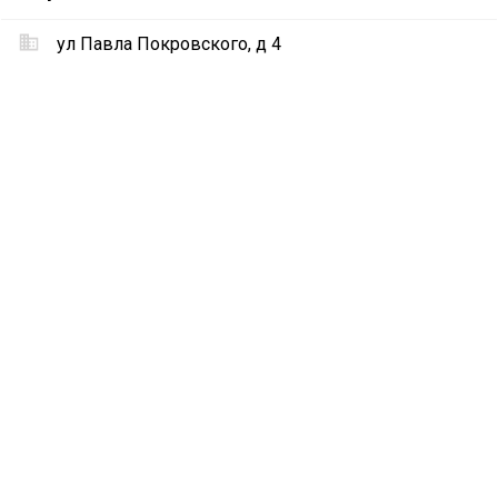
«ОртоМед»
ул Павла Покровского, д 4
Местоположение
Магазин
«ОртоМед»
на
карте