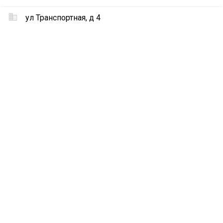
Авто
ул Транспортная, д 4
Местоположение
Устюг-
Авто
на
карте