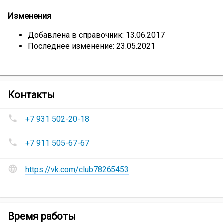
Изменения
Добавлена в справочник: 13.06.2017
Последнее изменение: 23.05.2021
компании
Контакты
Эвакуатор
Номера
+7 931 502-20-18
телефонов
Эвакуатор
:
+7 911 505-67-67
Сайт
https://vk.com/club78265453
и
социальные
сети
Эвакуатор
:
Эвакуатор
Время работы