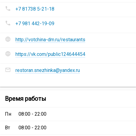
Комплекс
Номера
кафе
+7 81738 5-21-18
телефонов
и
Комплекс
ресторанов
+7 981 442-19-09
кафе
«Снежинка»
и
Сайт
ресторанов
http://votchina-dm.ru/restaurants
и
«Снежинка»
:
социальные
https://vk.com/public124644454
сети
Комплекс
Адреса
кафе
restoran.snezhinka@yandex.ru
электронной
и
почты
ресторанов
Комплекс
«Снежинка»
:
кафе
Комплекс
Время работы
и
кафе
ресторанов
и
«Снежинка»
:
Пн
08:00 - 22:00
ресторанов
«Снежинка»
Вт
08:00 - 22:00