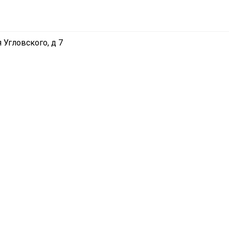
маркет
р»
 Угловского, д 7
ие