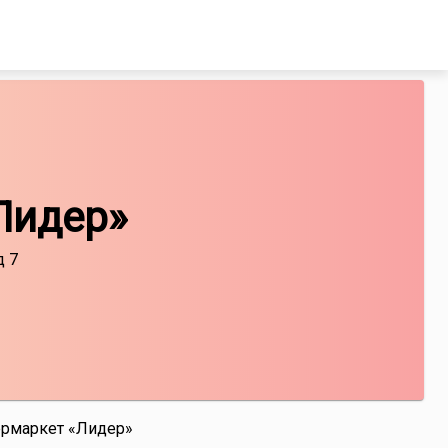
Лидер»
д 7
ермаркет «Лидер»