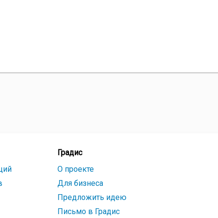
Градис
ций
О проекте
в
Для бизнеса
Предложить идею
Письмо в Градис