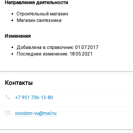
Направления деятельности
Строительный магазин
Магазин сантехники
Изменения
Добавлена в справочник: 01.07.2017
Последнее изменение: 18.05.2021
компании
Контакты
Торговый
Номера
дом
+7 951 736-13-80
телефонов
«Лидер-
Торговый
Строй»
Адреса
дом
ooodom-vu@mail.ru
электронной
«Лидер-
почты
Строй»
:
Торговый