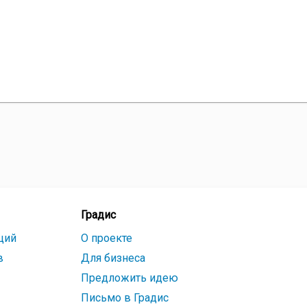
Градис
ций
О проекте
в
Для бизнеса
Предложить идею
Письмо в Градис