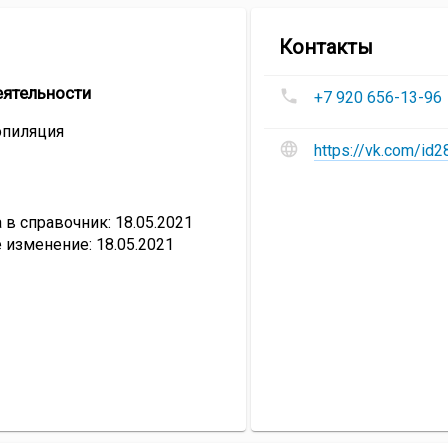
компан
Контакты
Студия
Номера
лазерн
еятельности
+7 920 656-13-96
телефонов
эпиляц
Студия
эпиляция
«Beauty
Сайт
лазерной
https://vk.com/id
laser»
и
эпиляции
социальные
«Beauty
сети
laser»
:
в справочник: 18.05.2021
Студия
 изменение: 18.05.2021
лазерной
эпиляции
«Beauty
laser»
: