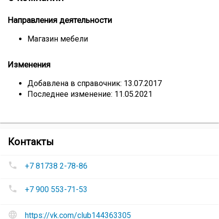
Направления деятельности
Магазин мебели
Изменения
Добавлена в справочник: 13.07.2017
Последнее изменение: 11.05.2021
компании
Контакты
Мебельный
Номера
салон
+7 81738 2-78-86
телефонов
«МебельГрад»
Мебельный
+7 900 553-71-53
салон
«МебельГрад»
:
Сайт
https://vk.com/club144363305