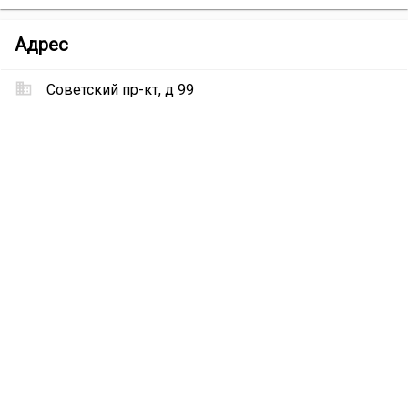
Мебельный
Адрес
салон
«МебельГрад»
Советский пр-кт, д 99
Местоположение
Мебельный
салон
«МебельГрад»
на
карте