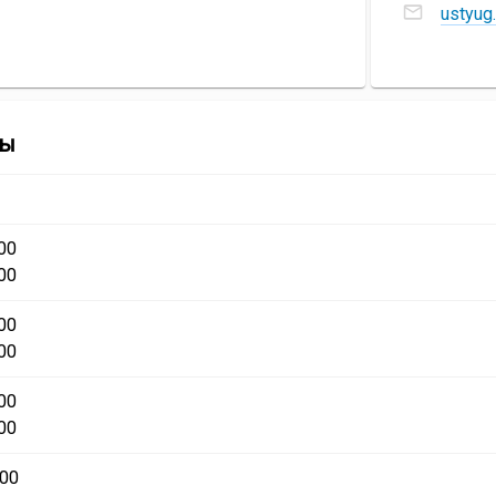
государст
ustyug
электронн
музей-
почты
заповедни
Великоуст
государст
музей-
Музей
ты
заповедни
этнографии
00
00
00
00
00
00
:00