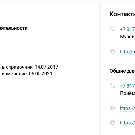
Контакт
Номера
еятельности
+7 817
телефонов
Музей
Музей
этнографи
Сайт
http:/
и
социальны
в справочник: 14.07.2017
сети
Общие для
 изменение: 06.05.2021
Музей
этнографи
Номера
+7 817
телефонов
Приём 
Великоуст
государст
Сайт
https:
музей-
и
заповедни
социальны
https:
сети
Великоуст
Адреса