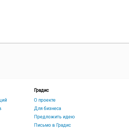
Градис
ций
О проекте
в
Для бизнеса
Предложить идею
Письмо в Градис