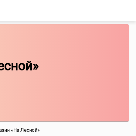
есной»
азин «На Лесной»