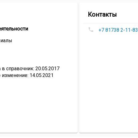
компа
Контакты
Магази
Номера
«На
еятельности
+7 81738 2-11-83
телефонов
Лесно
Магазин
риалы
«На
Лесной»
:
в справочник: 20.05.2017
 изменение: 14.05.2021