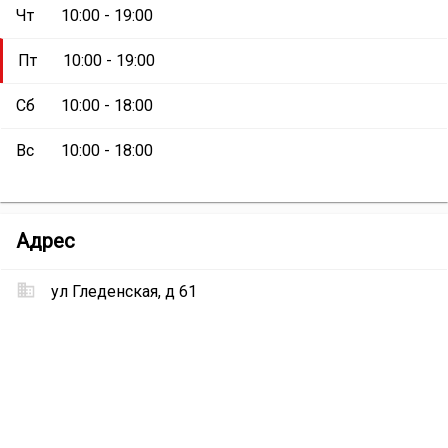
Чт
10:00 - 19:00
Пт
10:00 - 19:00
Сб
10:00 - 18:00
Вс
10:00 - 18:00
Магазин
Адрес
«Снежный
барс»
ул Гледенская, д 61
Местоположение
Магазин
«Снежный
барс»
на
карте