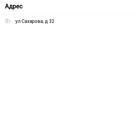
Детский
Адрес
сад
№3
ул Сахарова, д 32
«Солнышко»
Местоположение
Детский
сад
№3
«Солнышко»
на
карте