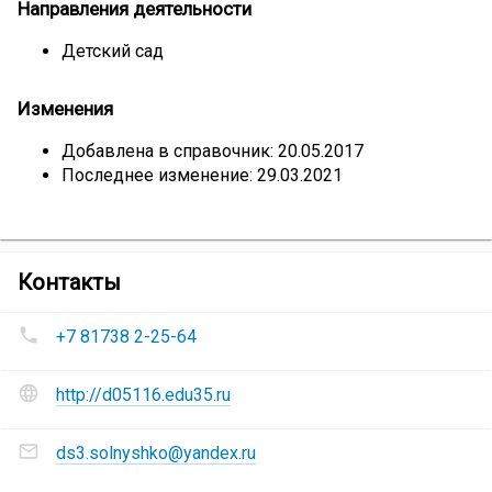
Направления деятельности
Детский сад
Изменения
Добавлена в справочник: 20.05.2017
Последнее изменение: 29.03.2021
компании
Контакты
Детский
Номера
сад
+7 81738 2-25-64
телефонов
№3
Детский
«Солнышко»
Сайт
сад
http://d05116.edu35.ru
и
№3
социальные
Адреса
«Солнышко»
:
сети
ds3.solnyshko@yandex.ru
электронной
Детский
почты