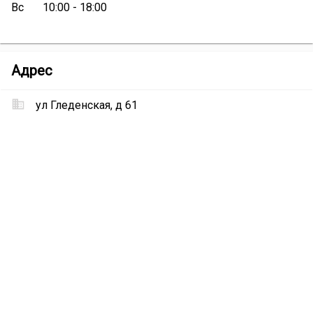
Вс
10:00 - 18:00
Магазин
Адрес
«Любимые
игрушки»
ул Гледенская, д 61
Местоположение
Магазин
«Любимые
игрушки»
на
карте