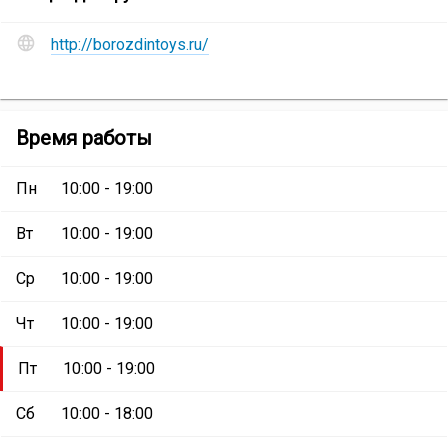
Магазин
магазинов
«Любимые
Сайт
«Любимые
http://borozdintoys.ru/
игрушки»
:
и
игрушки»
социальные
сети
Сеть
Магазин
Время работы
магазинов
«Любимые
«Любимые
игрушки»
игрушки»
:
Пн
10:00 - 19:00
Вт
10:00 - 19:00
Ср
10:00 - 19:00
Чт
10:00 - 19:00
Пт
10:00 - 19:00
Сб
10:00 - 18:00