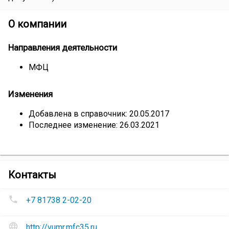
О компании
Направления деятельности
МФЦ
Изменения
Добавлена в справочник: 20.05.2017
Последнее изменение: 26.03.2021
компании
Контакты
МФЦ
Номера
Великоустюгского
+7 81738 2-02-20
телефонов
муниципального
МФЦ
района
Сайт
Великоустюгского
http://vumr.mfc35.ru