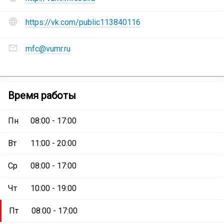
(Мои
и
муниципального
документы)
социальные
района
https://vk.com/public113840116
сети
(Мои
МФЦ
документы)
Адреса
:
Великоустюгского
mfc@vumr.ru
электронной
муниципального
почты
района
МФЦ
(Мои
Великоустюгского
документы)
:
МФЦ
Время работы
муниципального
Великоустюгского
района
муниципального
(Мои
Пн
08:00 - 17:00
района
документы)
:
(Мои
Вт
11:00 - 20:00
документы)
Ср
08:00 - 17:00
Чт
10:00 - 19:00
Пт
08:00 - 17:00