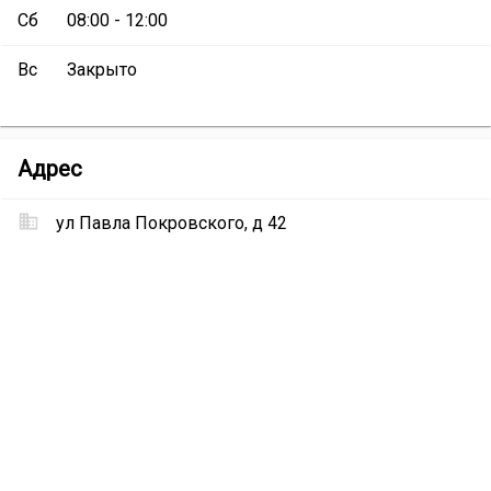
Сб
08:00 - 12:00
Вс
Закрыто
МФЦ
Адрес
Великоустюгского
муниципального
ул Павла Покровского, д 42
района
(Мои
Местоположение
документы)
МФЦ
Великоустюгского
муниципального
района
(Мои
документы)
на
карте