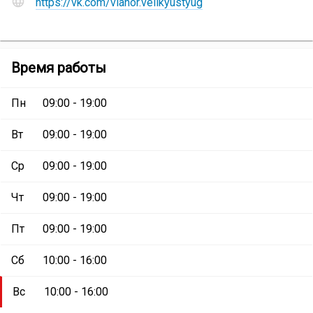
https://vk.com/vianor.velikyustyug
и
социальные
сети
Шинный
Шинный
Время работы
центр
центр
«Vianor»
:
«Vianor»
Пн
09:00 - 19:00
Вт
09:00 - 19:00
Ср
09:00 - 19:00
Чт
09:00 - 19:00
Пт
09:00 - 19:00
Сб
10:00 - 16:00
Вс
10:00 - 16:00