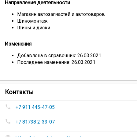
Направления деятельности
Магазин автозапчастей и автотоваров
Шиномонтаж
Шины и диски
Изменения
Добавлена в справочник: 26.03.2021
Последнее изменение: 26.03.2021
компании
Контакты
Шинный
Номера
центр
+7 911 445-47-05
телефонов
«Vianor»
Шинный
+7 81738 2-33-07
центр
«Vianor»
:
Сайт