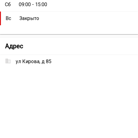
Сб
09:00 - 15:00
Вс
Закрыто
Магазин
Адрес
строительных
материалов
ул Кирова, д 85
«Прораб»
Местоположение
Магазин
строительных
материалов
«Прораб»
на
карте