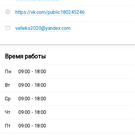
и
социальные
https://vk.com/public180245246
сети
Магазин
Адреса
строительных
valleks2020@yandex.com
электронной
материалов
почты
«Прораб»
:
Магазин
строительных
Магазин
Время работы
материалов
строительных
«Прораб»
:
материалов
Пн
09:00 - 18:00
«Прораб»
Вт
09:00 - 18:00
Ср
09:00 - 18:00
Чт
09:00 - 18:00
Пт
09:00 - 18:00