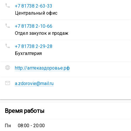
Номера
«Здоровье»
+7 81738 2-63-33
телефонов
Центральный офис
Сеть
аптек
+7 81738 2-10-66
«Здоровье»
:
Отдел закупок и продаж
+7 81738 2-29-28
Бухгалтерия
Сайт
http://аптеказдоровье.рф
и
социальные
Адреса
сети
a.zdorovie@mail.ru
электронной
Сеть
почты
аптек
Сеть
«Здоровье»
:
аптек
Аптека
Время работы
«Здоровье»
:
«Здоровье»
Пн
08:00 - 20:00