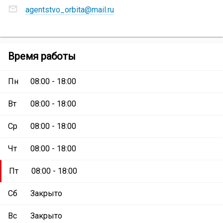
Адреса
сети
agentstvo_orbita@mail.ru
электронной
Агентство
почты
недвижимости
Агентство
«Орбита»
:
недвижимости
Агентство
Время работы
«Орбита»
:
недвижимости
«Орбита»
Пн
08:00 - 18:00
Вт
08:00 - 18:00
Ср
08:00 - 18:00
Чт
08:00 - 18:00
Пт
08:00 - 18:00
Сб
Закрыто
Вс
Закрыто