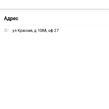
Агентство
Адрес
недвижимости
«Орбита»
ул Красная, д 108А, оф 27
Местоположение
Агентство
недвижимости
«Орбита»
на
карте