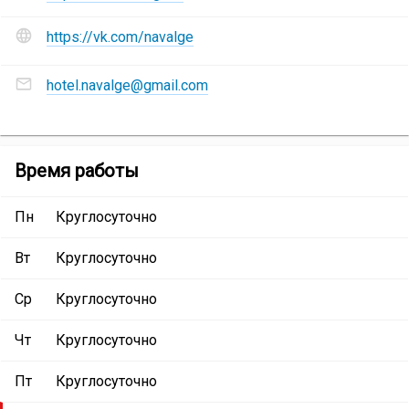
и
социальные
https://vk.com/navalge
сети
Гостиничный
Адреса
комплекс
hotel.navalge@gmail.com
электронной
«На
почты
Валге»
:
Гостиничный
комплекс
Гостиничный
Время работы
«На
комплекс
Валге»
:
«На
Пн
Круглосуточно
Валге»
Вт
Круглосуточно
Ср
Круглосуточно
Чт
Круглосуточно
Пт
Круглосуточно