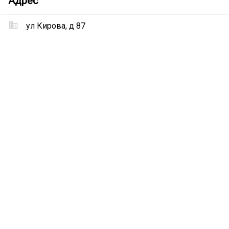
Адрес
самообслуживания
Cooga
ул Кирова, д 87
Местоположение
Автомойка
самообслуживания
Cooga
на
карте