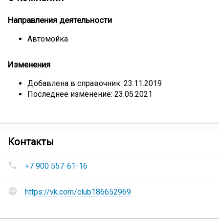
Направления деятельности
Автомойка
Изменения
Добавлена в справочник: 23.11.2019
Последнее изменение: 23.05.2021
компании
Контакты
Автомойка
Номера
самообслуживания
+7 900 557-61-16
телефонов
Cooga
Автомойка
Сайт
самообслуживания
https://vk.com/club186652969
и
Cooga
:
социальные
сети