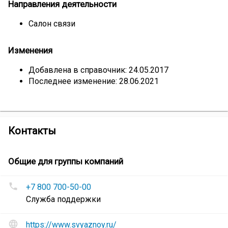
Направления деятельности
Салон связи
Изменения
Добавлена в справочник: 24.05.2017
Последнее изменение: 28.06.2021
компании
Контакты
Магазин
«Связной»
Сеть
Общие для группы компаний
магазинов
Номера
«Связной»
+7 800 700-50-00
телефонов
Служба поддержки
Сеть
магазинов
Сайт
https://www.svyaznoy.ru/
«Связной»
: