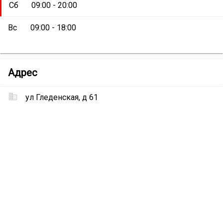
Сб
09:00 - 20:00
Вс
09:00 - 18:00
Магазин
Адрес
«Связной»
ул Гледенская, д 61
Местоположение
Магазин
«Связной»
на
карте