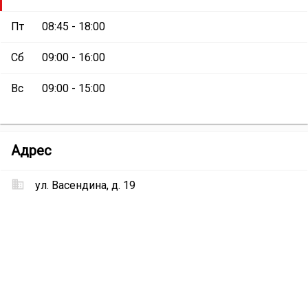
Пт
08:45 - 18:00
Сб
09:00 - 16:00
Вс
09:00 - 15:00
Магазин
Адрес
«Товары
для
ул. Васендина, д. 19
дома»
Местоположение
Магазин
«Товары
для
дома»
на
карте