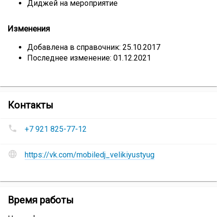
Диджей на мероприятие
Изменения
Добавлена в справочник: 25.10.2017
Последнее изменение: 01.12.2021
компании
Контакты
Мобильный
Номера
диджей
+7 921 825-77-12
телефонов
Игорь
Мобильный
Копылов
Сайт
диджей
https://vk.com/mobiledj_velikiyustyug
и
Игорь
социальные
Копылов
:
сети
Мобильный
Мобильный
Время работы
диджей
диджей
Игорь