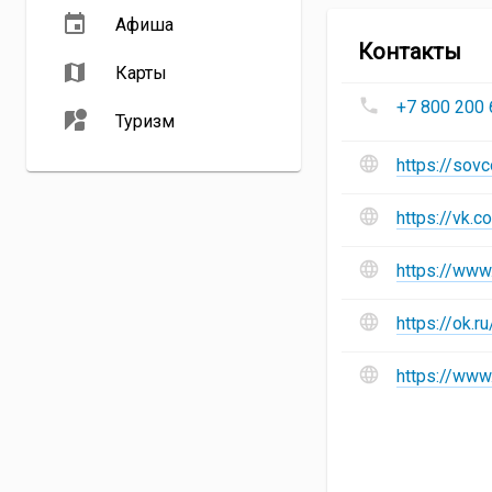
Афиша
гр
Контакты
ко
Карты
Номера
Со
+7 800 200 
телефонов
Туризм
:
Сайт
https://sov
и
социальные
https://vk.
сети
:
https://ww
https://ok.
https://www