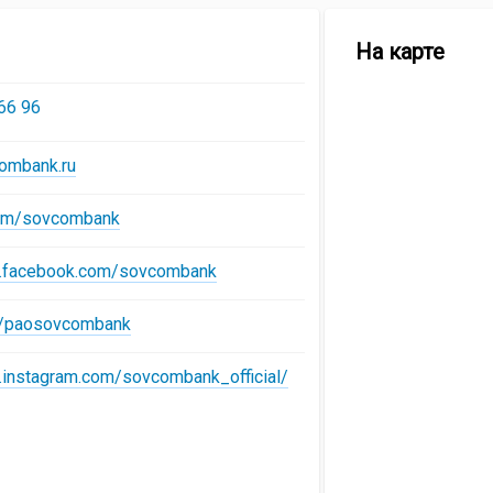
уппы
Местополож
На карте
мпаний
подразделе
вкомбанк
Совкомбанк
66 96
combank.ru
com/sovcombank
w.facebook.com/sovcombank
ru/paosovcombank
.instagram.com/sovcombank_official/