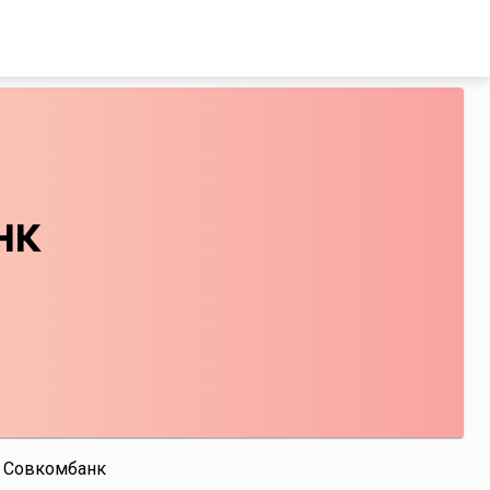
нк
Совкомбанк