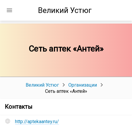
Великий Устюг
Сеть аптек «Антей»
Великий Устюг
Организации
Сеть аптек «Антей»
группы
Контакты
компаний
Сайт
Сеть
http://aptekaantey.ru/
и
аптек
социальные