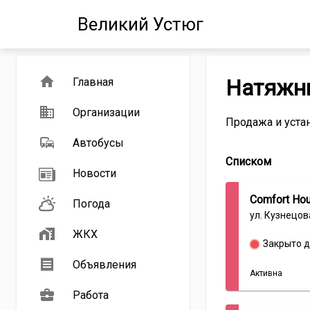
Великий Устюг
Натяжны
Главная
Организации
Продажа и уста
Автобусы
Информация
Списком
Новости
о
компаниях
Comfort Ho
из
Погода
категории
ул. Кузнецова
Натяжные
ЖКХ
и
Закрыто д
подвесные
Объявления
потолки
Активна
Работа