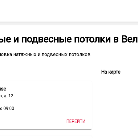
е и подвесные потолки в Ве
новка натяжных и подвесных потолков.
Все
На карте
компании
из
use
категории
Натяжные
, д. 12
и
подвесные
о 09:00
потолки
ПЕРЕЙТИ