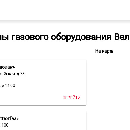
ы газового оборудования Вел
Все
На карте
компании
из
иолан»
категории
Газовое
ейская, д 73
оборудование
до 14:00
ПЕРЕЙТИ
стюгГаз»
д 100