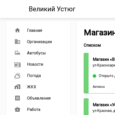
Великий Устюг
Магазин
Главная
Организации
Информация
Списком
о
Автобусы
компаниях
Магазин «В
из
Новости
категории
ул Красноарм
Газовое
оборудование
Погода
Открыто 
ЖКХ
Активна
Объявления
Магазин «У
Работа
ул Красная, 